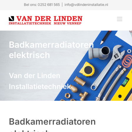
Ga
Bel ons: 0252 681 565
|
info@vdlindeninstallatie.nl
naar
inhoud
Badkamerradiatoren
elektrisch
Van der Linden
Installatietechniek
Badkamerradiatoren