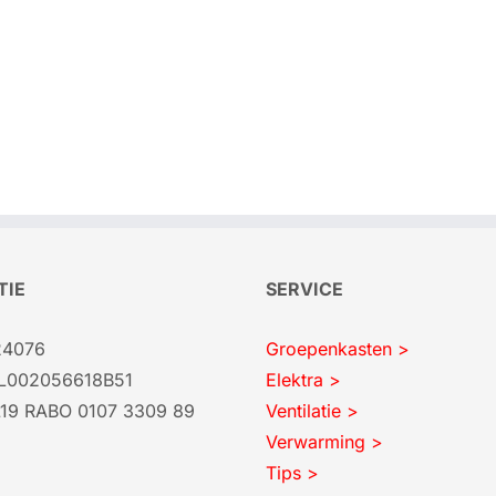
TIE
SERVICE
24076
Groepenkasten >
NL002056618B51
Elektra >
L19 RABO 0107 3309 89
Ventilatie >
Verwarming >
Tips >